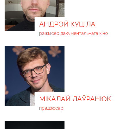
АНДРЭЙ КУЦІЛА
рэжысёр дакументальнага кіно
МІКАЛАЙ ЛАЎРАНЮК
прадзюсар