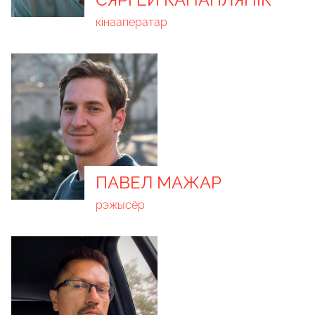
кінааператар
ПАВЕЛ МАЖАР
рэжысёр