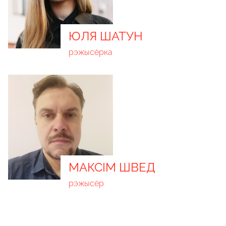
ЮЛЯ ШАТУН
рэжысёрка
МАКСІМ ШВЕД
рэжысёр