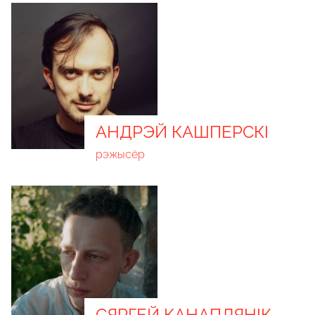
АНДРЭЙ КАШПЕРСКІ
рэжысёр
СЯРГЕЙ КАНАПЛЯНІК