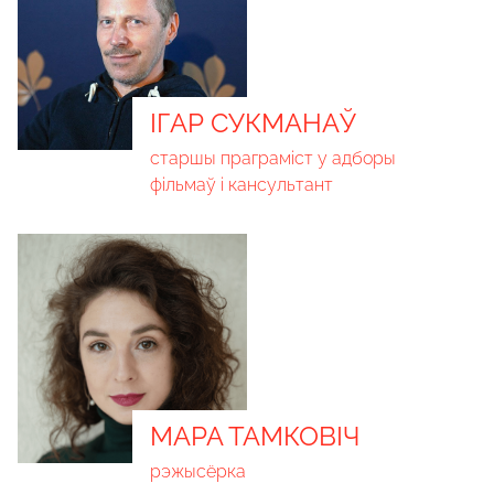
ІГАР СУКМАНАЎ
старшы праграміст у адборы
фільмаў і кансультант
МАРА ТАМКОВІЧ
рэжысёрка