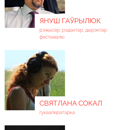
ЯНУШ ГАЎРЫЛЮК
рэжысёр, рэдактар, дырэктар
фестывалю
СВЯТЛАНА СОКАЛ
гукааператарка