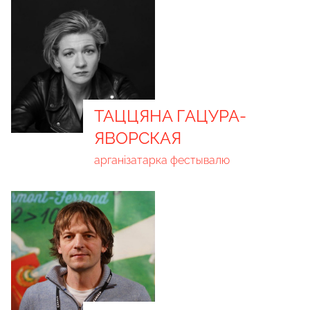
ТАЦЦЯНА ГАЦУРА-
ЯВОРСКАЯ
арганізатарка фестывалю