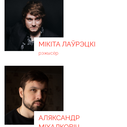
МІКІТА ЛАЎРЭЦКІ
рэжысёр
АЛЯКСАНДР
МІХАЛКОВІЧ