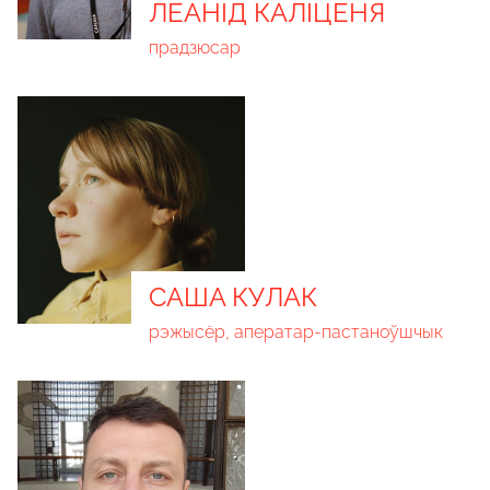
ЛЕАНІД КАЛІЦЕНЯ
прадзюсар
САША КУЛАК
рэжысёр, аператар-пастаноўшчык