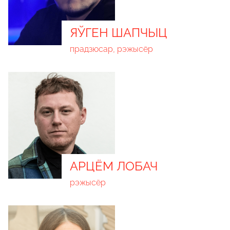
ЯЎГЕН ШАПЧЫЦ
прадзюсар, рэжысёр
АРЦЁМ ЛОБАЧ
рэжысёр