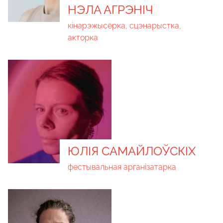
НЭЛА АГРЭНІЧ
кінарэжысёрка, сцэнарыстка,
акторка
ЮЛІЯ САМАЙЛОЎСКІХ
фестывальная арганізатарка