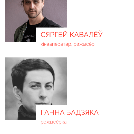
СЯРГЕЙ КАВАЛËЎ
кінааператар, рэжысёр
ГАННА БАДЗЯКА
рэжысёрка