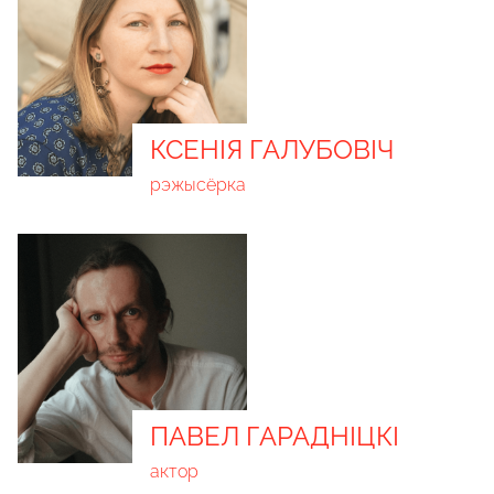
КСЕНІЯ ГАЛУБОВІЧ
рэжысёрка
ПАВЕЛ ГАРАДНІЦКІ
актор