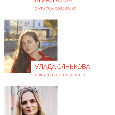
рэжысёр, прадзюсар
УЛАДА СЯНЬКОВА
рэжысёрка, сцэнарыстка