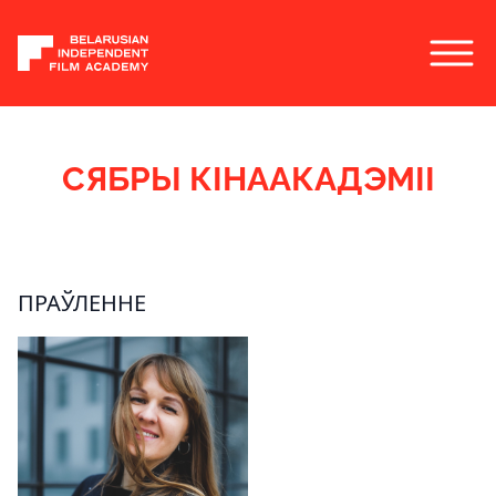
СЯБРЫ КІНААКАДЭМІІ
ПРАЎЛЕННЕ